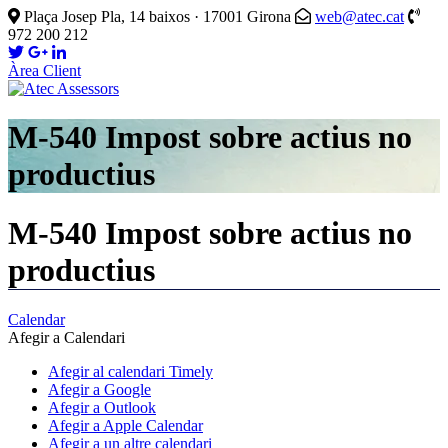
Plaça Josep Pla, 14 baixos · 17001 Girona
web@atec.cat
972 200 212
Àrea Client
M-540 Impost sobre actius no
productius
M-540 Impost sobre actius no
productius
Calendar
Afegir a Calendari
Afegir al calendari Timely
Afegir a Google
Afegir a Outlook
Afegir a Apple Calendar
Afegir a un altre calendari