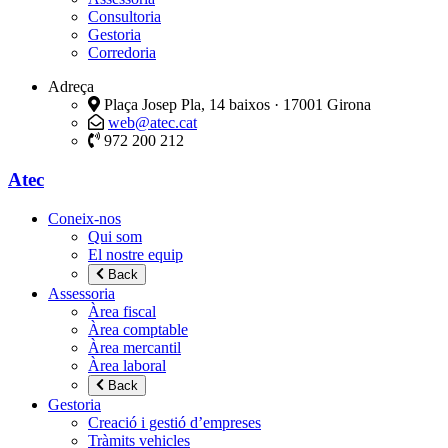
Consultoria
Gestoria
Corredoria
Adreça
Plaça Josep Pla, 14 baixos · 17001 Girona
web@atec.cat
972 200 212
Atec
Coneix-nos
Qui som
El nostre equip
Back
Assessoria
Àrea fiscal
Àrea comptable
Àrea mercantil
Àrea laboral
Back
Gestoria
Creació i gestió d’empreses
Tràmits vehicles