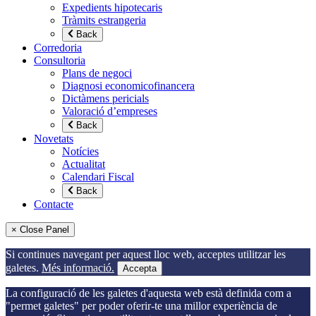
Expedients hipotecaris
Tràmits estrangeria
Back
Corredoria
Consultoria
Plans de negoci
Diagnosi economicofinancera
Dictàmens pericials
Valoració d’empreses
Back
Novetats
Notícies
Actualitat
Calendari Fiscal
Back
Contacte
× Close Panel
Si continues navegant per aquest lloc web, acceptes utilitzar les
galetes.
Més informació.
Accepta
La configuració de les galetes d'aquesta web està definida com a
"permet galetes" per poder oferir-te una millor experiència de