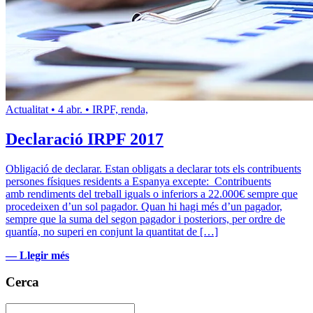
Actualitat
•
4 abr.
•
IRPF, renda,
Declaració IRPF 2017
Obligació de declarar. Estan obligats a declarar tots els contribuents
persones físiques residents a Espanya excepte: Contribuents
amb rendiments del treball iguals o inferiors a 22.000€ sempre que
procedeixen d’un sol pagador. Quan hi hagi més d’un pagador,
sempre que la suma del segon pagador i posteriors, per ordre de
quantía, no superi en conjunt la quantitat de […]
— Llegir més
Cerca