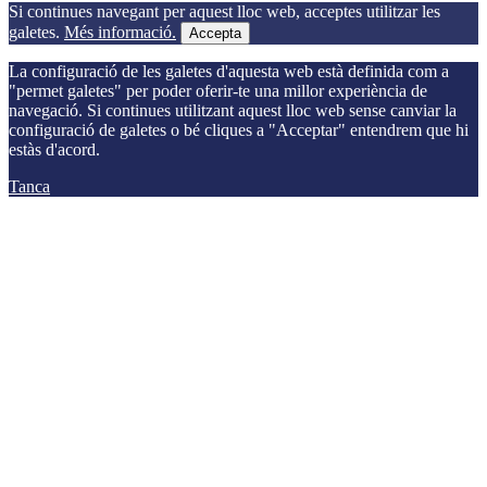
Si continues navegant per aquest lloc web, acceptes utilitzar les
galetes.
Més informació.
Accepta
La configuració de les galetes d'aquesta web està definida com a
"permet galetes" per poder oferir-te una millor experiència de
navegació. Si continues utilitzant aquest lloc web sense canviar la
configuració de galetes o bé cliques a "Acceptar" entendrem que hi
estàs d'acord.
Tanca