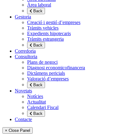
Àrea laboral
Back
Gestoria
Creació i gestió d’empreses
Tràmits vehicles
Expedients hipotecaris
Tràmits estrangeria
Back
Corredoria
Consultoria
Plans de negoci
Diagnosi economicofinancera
Dictàmens pericials
Valoració d’empreses
Back
Novetats
Notícies
Actualitat
Calendari Fiscal
Back
Contacte
× Close Panel