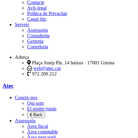
Contacte
Avís legal
Política de Privacitat
Canal ètic
Serveis
Assessoria
Consultoria
Gestoria
Corredoria
Adreça
Plaça Josep Pla, 14 baixos · 17001 Girona
web@atec.cat
972 200 212
Atec
Coneix-nos
Qui som
El nostre equip
Back
Assessoria
Àrea fiscal
Àrea comptable
Àrea mercantil