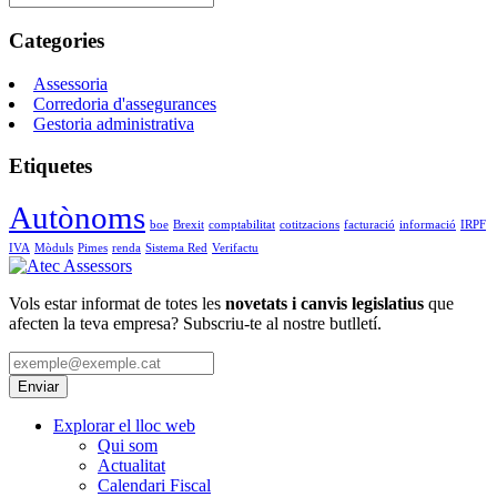
Categories
Assessoria
Corredoria d'assegurances
Gestoria administrativa
Etiquetes
Autònoms
boe
Brexit
comptabilitat
cotitzacions
facturació
informació
IRPF
IVA
Mòduls
Pimes
renda
Sistema Red
Verifactu
Vols estar informat de totes les
novetats i canvis legislatius
que
afecten la teva empresa? Subscriu-te al nostre butlletí.
Explorar el lloc web
Qui som
Actualitat
Calendari Fiscal