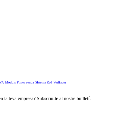
IVA
Mòduls
Pimes
renda
Sistema Red
Verifactu
n la teva empresa? Subscriu-te al nostre butlletí.