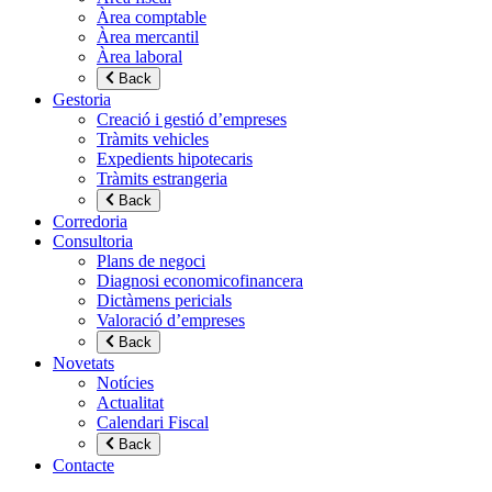
Àrea comptable
Àrea mercantil
Àrea laboral
Back
Gestoria
Creació i gestió d’empreses
Tràmits vehicles
Expedients hipotecaris
Tràmits estrangeria
Back
Corredoria
Consultoria
Plans de negoci
Diagnosi economicofinancera
Dictàmens pericials
Valoració d’empreses
Back
Novetats
Notícies
Actualitat
Calendari Fiscal
Back
Contacte