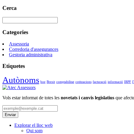
Cerca
Categories
Assessoria
Corredoria d'assegurances
Gestoria administrativa
Etiquetes
Autònoms
boe
Brexit
comptabilitat
cotitzacions
facturació
informació
IRPF
Vols estar informat de totes les
novetats i canvis legislatius
que afecte
Explorar el lloc web
Qui som