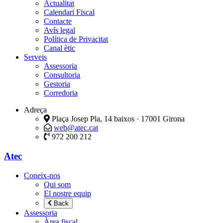
Actualitat
Calendari Fiscal
Contacte
Avís legal
Política de Privacitat
Canal ètic
Serveis
Assessoria
Consultoria
Gestoria
Corredoria
Adreça
Plaça Josep Pla, 14 baixos · 17001 Girona
web@atec.cat
972 200 212
Atec
Coneix-nos
Qui som
El nostre equip
Back
Assessoria
Àrea fiscal