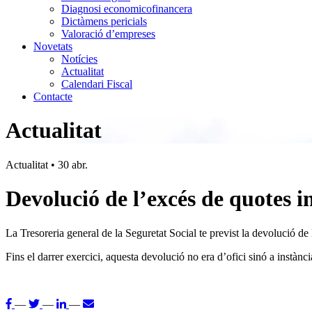
Diagnosi economicofinancera
Dictàmens pericials
Valoració d’empreses
Novetats
Notícies
Actualitat
Calendari Fiscal
Contacte
Actualitat
Actualitat
•
30 abr.
Devolució de l’excés de quotes i
La Tresoreria general de la Seguretat Social te previst la devolució de
Fins el darrer exercici, aquesta devolució no era d’ofici sinó a instància
—
—
—