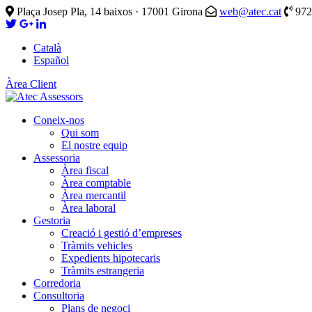
Plaça Josep Pla, 14 baixos · 17001 Girona
web@atec.cat
972
Català
Español
Àrea Client
Coneix-nos
Qui som
El nostre equip
Assessoria
Àrea fiscal
Àrea comptable
Àrea mercantil
Àrea laboral
Gestoria
Creació i gestió d’empreses
Tràmits vehicles
Expedients hipotecaris
Tràmits estrangeria
Corredoria
Consultoria
Plans de negoci