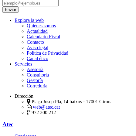
Explora la web
Quiénes somos
Actualidad
Calendario Fiscal
Contacto
Aviso legal
Política de Privacidad
Canal ético
Servicios
Asesoría
Consultoría
Gestoría
Correduría
Dirección
Plaça Josep Pla, 14 baixos · 17001 Girona
web@atec.cat
972 200 212
Atec