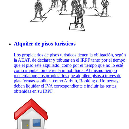
Alquiler de pisos turísticos
Los propietarios de pisos turísticos tienen la obligación, según
la AEAT, de declarar y tributar en el IRPF tanto por el tiempo
que el piso esté alquilado, como por el tiempo que no lo esté
como imputación de renta inmobiliaria. Al mismo tiempo
recuerda que, los propietarios que alquilen pisos a través de
plataformas «online» como Airbnb, Booking o Homeway
deben liquidar el IVA correspondiente e incluir las rentas
obtenidas en su IRPF.