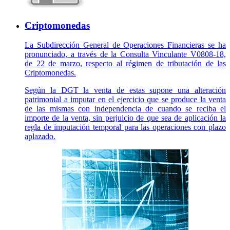
Criptomonedas
La Subdirección General de Operaciones Financieras se ha
pronunciado, a través de la Consulta Vinculante V0808-18,
de 22 de marzo, respecto al régimen de tributación de las
Criptomonedas.
Según la DGT la venta de estas supone una alteración
patrimonial a imputar en el ejercicio que se produce la venta
de las mismas con independencia de cuando se reciba el
importe de la venta, sin perjuicio de que sea de aplicación la
regla de imputación temporal para las operaciones con plazo
aplazado.