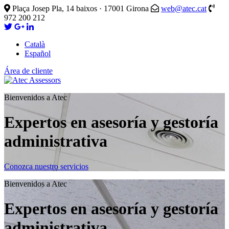
Plaça Josep Pla, 14 baixos · 17001 Girona
web@atec.cat
972 200 212
Català
Español
Área de cliente
Bienvenidos a Atec
Expertos en asesoría y gestoría
administrativa
Conozca nuestro servicios
Bienvenidos a Atec
Expertos en asesoría y gestoría
administrativa