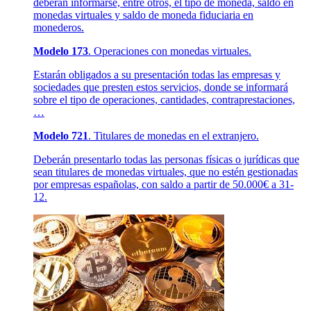
deberán informarse, entre otros, el tipo de moneda, saldo en
monedas virtuales y saldo de moneda fiduciaria en
monederos.
Modelo 173
. Operaciones con monedas virtuales.
Estarán obligados a su presentación todas las empresas y
sociedades que presten estos servicios, donde se informará
sobre el tipo de operaciones, cantidades, contraprestaciones,
…
Modelo 721
. Titulares de monedas en el extranjero.
Deberán presentarlo todas las personas físicas o jurídicas que
sean titulares de monedas virtuales, que no estén gestionadas
por empresas españolas, con saldo a partir de 50.000€ a 31-
12.