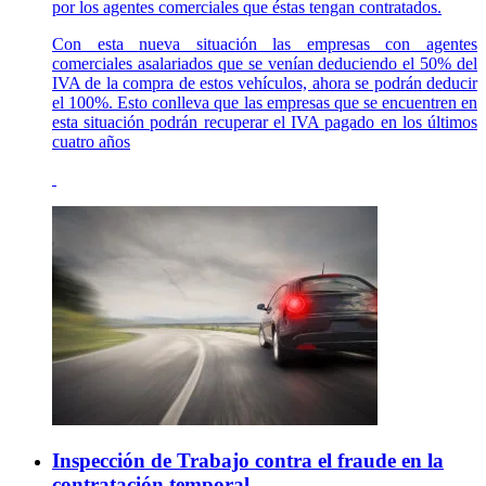
por los agentes comerciales que éstas tengan contratados.
Con esta nueva situación las empresas con agentes
comerciales asalariados que se venían deduciendo el 50% del
IVA de la compra de estos vehículos, ahora se podrán deducir
el 100%. Esto conlleva que las empresas que se encuentren en
esta situación podrán recuperar el IVA pagado en los últimos
cuatro años
Inspección de Trabajo contra el fraude en la
contratación temporal.