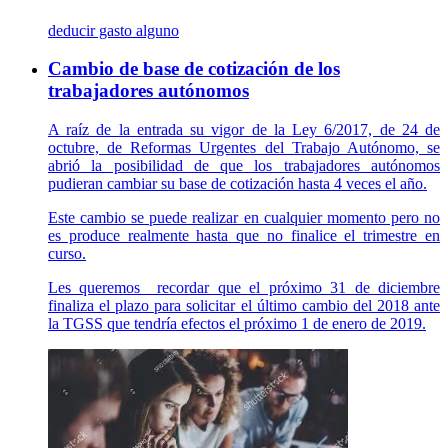
deducir gasto alguno
Cambio de base de cotización de los
trabajadores autónomos
A raíz de la entrada su vigor de la Ley 6/2017, de 24 de
octubre, de Reformas Urgentes del Trabajo Autónomo, se
abrió la posibilidad de que los trabajadores autónomos
pudieran cambiar su base de cotización hasta 4 veces el año.
Este cambio se puede realizar en cualquier momento pero no
es produce realmente hasta que no finalice el trimestre en
curso.
Les queremos recordar que el próximo 31 de diciembre
finaliza el plazo para solicitar el último cambio del 2018 ante
la TGSS que tendría efectos el próximo 1 de enero de 2019.