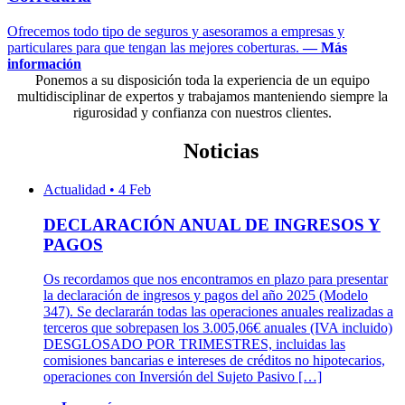
Ofrecemos todo tipo de seguros y asesoramos a empresas y
particulares para que tengan las mejores coberturas.
— Más
información
Ponemos a su disposición toda la experiencia de un equipo
multidisciplinar de expertos y trabajamos manteniendo siempre la
rigurosidad y confianza con nuestros clientes.
Noticias
Actualidad
•
4 Feb
DECLARACIÓN ANUAL DE INGRESOS Y
PAGOS
Os recordamos que nos encontramos en plazo para presentar
la declaración de ingresos y pagos del año 2025 (Modelo
347). Se declararán todas las operaciones anuales realizadas a
terceros que sobrepasen los 3.005,06€ anuales (IVA incluido)
DESGLOSADO POR TRIMESTRES, incluidas las
comisiones bancarias e intereses de créditos no hipotecarios,
operaciones con Inversión del Sujeto Pasivo […]