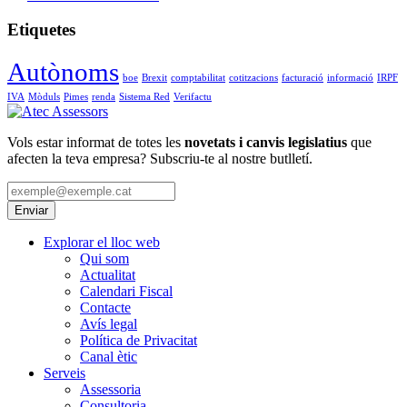
Etiquetes
Autònoms
boe
Brexit
comptabilitat
cotitzacions
facturació
informació
IRPF
IVA
Mòduls
Pimes
renda
Sistema Red
Verifactu
Vols estar informat de totes les
novetats i canvis legislatius
que
afecten la teva empresa? Subscriu-te al nostre butlletí.
Explorar el lloc web
Qui som
Actualitat
Calendari Fiscal
Contacte
Avís legal
Política de Privacitat
Canal ètic
Serveis
Assessoria
Consultoria