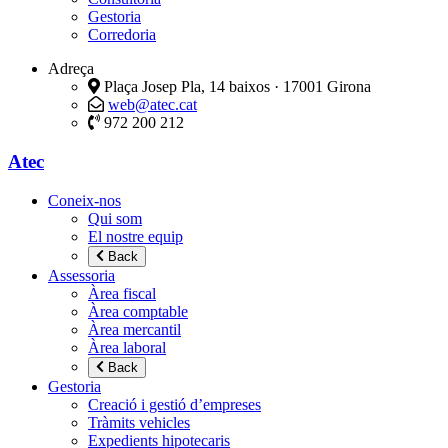
Gestoria
Corredoria
Adreça
Plaça Josep Pla, 14 baixos · 17001 Girona
web@atec.cat
972 200 212
Atec
Coneix-nos
Qui som
El nostre equip
Back
Assessoria
Àrea fiscal
Àrea comptable
Àrea mercantil
Àrea laboral
Back
Gestoria
Creació i gestió d’empreses
Tràmits vehicles
Expedients hipotecaris