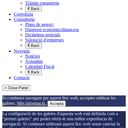
Tràmits estrangeria
Back
Corredoria
Consultoria
Plans de negoci
Diagnosi economicofinancera
Dictàmens pericials
Valoració d’empreses
Back
Novetats
Notícies
Actualitat
Calendari Fiscal
Back
Contacte
× Close Panel
Si continues navegant per aquest lloc web, acceptes utilitzar les
galetes.
Més informació.
Accepta
La configuració de les galetes d'aquesta web està definida com a
"permet galetes" per poder oferir-te una millor experiència de
navegació. Si continues utilitzant aquest lloc web sense canviar la