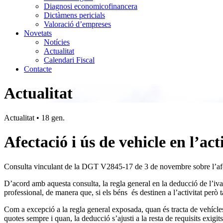
Diagnosi economicofinancera
Dictàmens pericials
Valoració d’empreses
Novetats
Notícies
Actualitat
Calendari Fiscal
Contacte
Actualitat
Actualitat
•
18 gen.
Afectació i ús de vehicle en l’act
Consulta vinculant de la DGT V2845-17 de 3 de novembre sobre l’afecta
D’acord amb aquesta consulta, la regla general en la deducció de l’iva,
professional, de manera que, si els béns és destinen a l’activitat però 
Com a excepció a la regla general exposada, quan és tracta de vehícles 
quotes sempre i quan, la deducció s’ajusti a la resta de requisits exigit