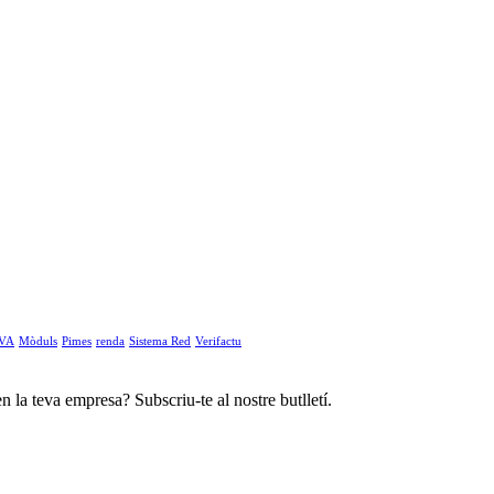
IVA
Mòduls
Pimes
renda
Sistema Red
Verifactu
n la teva empresa? Subscriu-te al nostre butlletí.