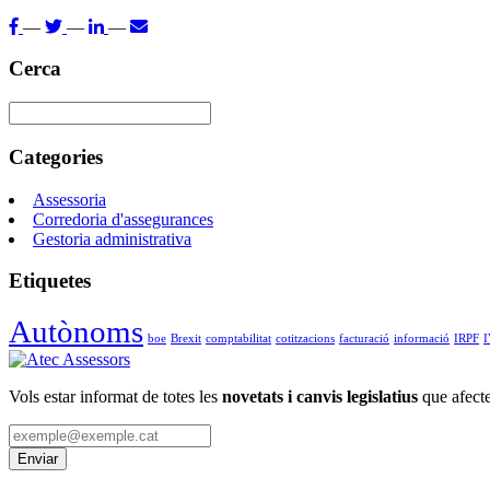
—
—
—
Cerca
Categories
Assessoria
Corredoria d'assegurances
Gestoria administrativa
Etiquetes
Autònoms
boe
Brexit
comptabilitat
cotitzacions
facturació
informació
IRPF
Vols estar informat de totes les
novetats i canvis legislatius
que afecte