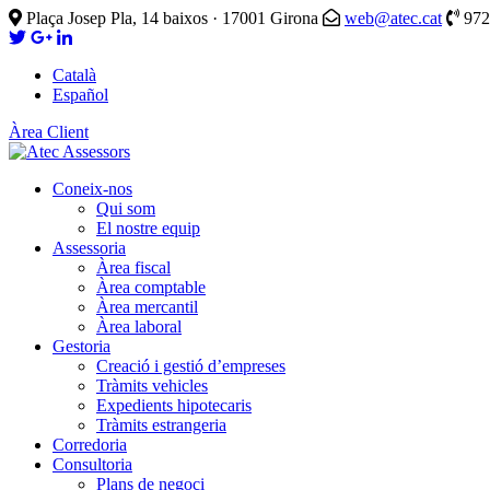
Plaça Josep Pla, 14 baixos · 17001 Girona
web@atec.cat
972
Català
Español
Àrea Client
Coneix-nos
Qui som
El nostre equip
Assessoria
Àrea fiscal
Àrea comptable
Àrea mercantil
Àrea laboral
Gestoria
Creació i gestió d’empreses
Tràmits vehicles
Expedients hipotecaris
Tràmits estrangeria
Corredoria
Consultoria
Plans de negoci