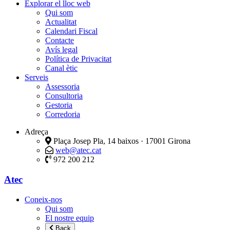
Explorar el lloc web
Qui som
Actualitat
Calendari Fiscal
Contacte
Avís legal
Política de Privacitat
Canal ètic
Serveis
Assessoria
Consultoria
Gestoria
Corredoria
Adreça
Plaça Josep Pla, 14 baixos · 17001 Girona
web@atec.cat
972 200 212
Atec
Coneix-nos
Qui som
El nostre equip
Back