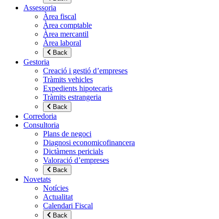
Assessoria
Àrea fiscal
Àrea comptable
Àrea mercantil
Àrea laboral
Back
Gestoria
Creació i gestió d’empreses
Tràmits vehicles
Expedients hipotecaris
Tràmits estrangeria
Back
Corredoria
Consultoria
Plans de negoci
Diagnosi economicofinancera
Dictàmens pericials
Valoració d’empreses
Back
Novetats
Notícies
Actualitat
Calendari Fiscal
Back